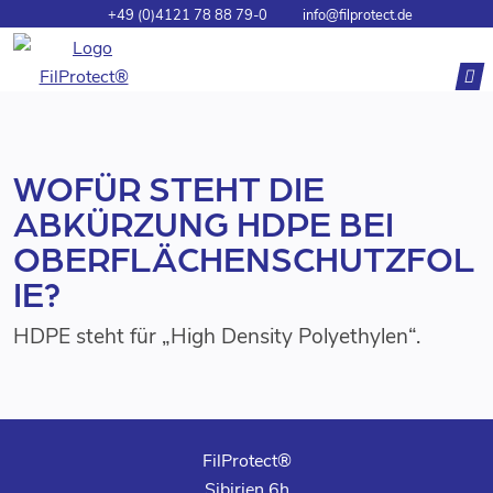
+49 (0)4121 78 88 79-0
info@filprotect.de
WOFÜR STEHT DIE
ABKÜRZUNG HDPE BEI
OBERFLÄCHENSCHUTZFOL
IE?
HDPE steht für „High Density Polyethylen“.
FilProtect®
Sibirien 6h