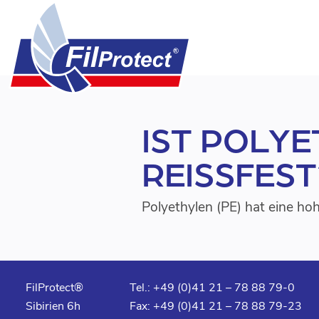
IST POLYE
REISSFEST?
Polyethylen (PE) hat eine ho
FilProtect®
Tel.: +49 (0)41 21 – 78 88 79-0
Sibirien 6h
Fax: +49 (0)41 21 – 78 88 79-23