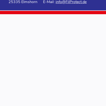
25335 Elmshorn
E-Mail:
info@FilProtect.de